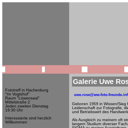
Galerie Uwe Ro
Fototreff in Hachenburg
"Im Vogtshof"
uwe.rose@ww-foto-freunde.in
Raum "Löwensaal"
Mittelstraße 2
Geboren 1959 in Wissen/Sieg fi
Jeden zweiten Dienstag
Leidenschaft zur Fotografie, d
19:30 Uhr
und Betriebswirt des Handwerk
Interessierte sind herzlich
Als Ausgleich zu meinem oft s
Willkommen
langem Studium diverser Fachz
SIGMA zu meiner Ausstattung.