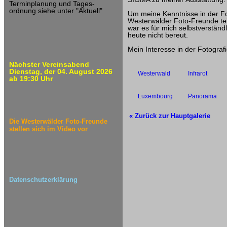
Terminplanung und Tages-
ordnung siehe unter "Aktuell"
Um meine Kenntnisse in der Fo
Westerwälder Foto-Freunde tei
war es für mich selbstverstän
heute nicht bereut.
Mein Interesse in der Fotografi
Nächster Vereinsabend
Dienstag, der 04. August 2026
Westerwald
Infrarot
ab 19:30 Uhr
Luxembourg
Panorama
« Zurück zur Hauptgalerie
Die Westerwälder Foto-Freunde
stellen sich im Video vor
Datenschutzerklärung